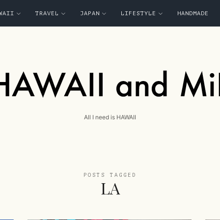
WAII
TRAVEL
JAPAN
LIFESTYLE
HANDMADE
HAWAII
and
All I need is HAWAII
MiK
POSTS TAGGED
LA